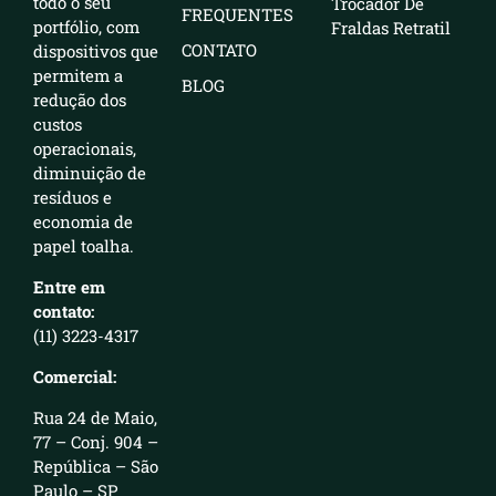
todo o seu
Trocador De
FREQUENTES
portfólio, com
Fraldas Retratil
CONTATO
dispositivos que
permitem a
BLOG
redução dos
custos
operacionais,
diminuição de
resíduos e
economia de
papel toalha.
Entre em
contato:
(11) 3223-4317
Comercial:
Rua 24 de Maio,
77 – Conj. 904 –
República – São
Paulo – SP