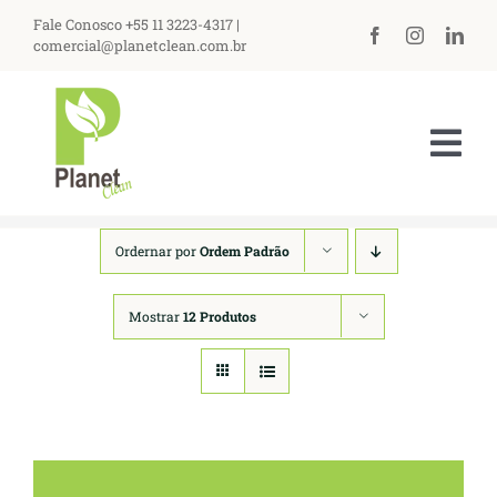
Ir
Fale Conosco +55 11 3223-4317 |
para
comercial@planetclean.com.br
o
conteúdo
Tog
Nav
HOME
Ordernar por
Ordem Padrão
NOSSA EMPRESA
Mostrar
12 Produtos
PRODUTOS
ASSISTÊNCIA TÉCNICA
PERGUNTAS FREQUENTES