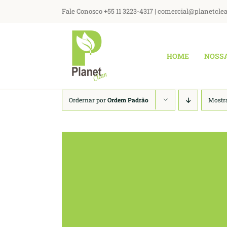
Ir
Fale Conosco +55 11 3223-4317 | comercial@planetcle
para
o
conteúdo
HOME
NOSS
Ordernar por
Ordem Padrão
Mostr