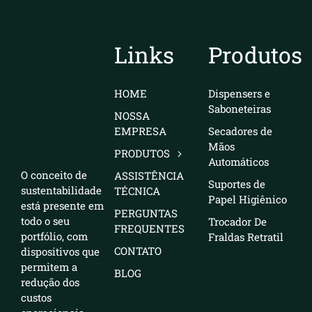
CONTATO
BLOG
Links
Produtos
HOME
Dispensers e
Saboneteiras
NOSSA
EMPRESA
Secadores de
Mãos
PRODUTOS
Automáticos
O conceito de
ASSISTÊNCIA
Suportes de
sustentabilidade
TÉCNICA
Papel Higiênico
está presente em
PERGUNTAS
todo o seu
Trocador De
FREQUENTES
portfólio, com
Fraldas Retratil
CONTATO
dispositivos que
permitem a
BLOG
redução dos
custos