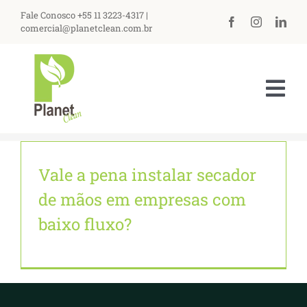
Ir
Fale Conosco +55 11 3223-4317 |
para
comercial@planetclean.com.br
o
conteúdo
Tog
Nav
HOME
Vale a pena instalar secador
NOSSA EMPRESA
de mãos em empresas com
PRODUTOS
baixo fluxo?
ASSISTÊNCIA TÉCNICA
PERGUNTAS FREQUENTES