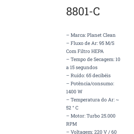
CONTATO
8801-C
BLOG
– Marca: Planet Clean
– Fluxo de Ar: 95 M/S
Com Filtro HEPA
– Tempo de Secagem: 10
a 15 segundos
– Ruído: 65 decibéis
– Potência/consumo:
1400 W
– Temperatura do Ar: ~
52 ° C
– Motor: Turbo 25.000
RPM
– Voltagem: 220 V / 60