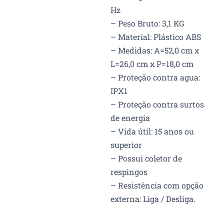
Hz
– Peso Bruto: 3,1 KG
– Material: Plástico ABS
– Medidas: A=52,0 cm x
L=26,0 cm x P=18,0 cm
– Proteção contra agua:
IPX1
– Proteção contra surtos
de energia
– Vida útil: 15 anos ou
superior
– Possui coletor de
respingos
– Resistência com opção
externa: Liga / Desliga.