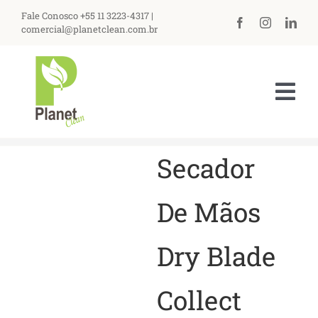
Ir
Fale Conosco +55 11 3223-4317 |
para
comercial@planetclean.com.br
o
conteúdo
Tog
Nav
HOME
Secador
NOSSA EMPRESA
De Mãos
PRODUTOS
Dry Blade
ASSISTÊNCIA TÉCNICA
Collect
PERGUNTAS FREQUENTES