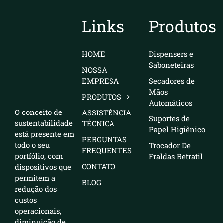
Links
Produtos
HOME
Dispensers e
Saboneteiras
NOSSA
EMPRESA
Secadores de
Mãos
PRODUTOS
Automáticos
O conceito de
ASSISTÊNCIA
Suportes de
sustentabilidade
TÉCNICA
Papel Higiênico
está presente em
PERGUNTAS
todo o seu
Trocador De
FREQUENTES
portfólio, com
Fraldas Retratil
CONTATO
dispositivos que
permitem a
BLOG
redução dos
custos
operacionais,
diminuição de