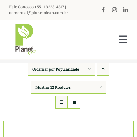
Ir
Fale Conosco +55 11 3223-4317 |
para
comercial@planetclean.com.br
o
conteúdo
Tog
Nav
HOME
Ordernar por
Popularidade
NOSSA EMPRESA
Mostrar
12 Produtos
PRODUTOS
ASSISTÊNCIA TÉCNICA
PERGUNTAS FREQUENTES