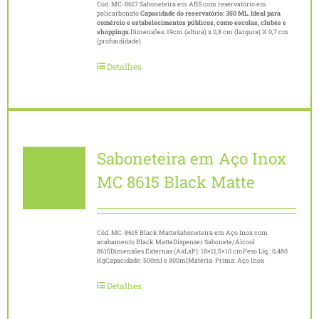
Cód. MC-8617 Saboneteira em ABS com reservatório em
policarbonato
Capacidade do reservatório: 350 ML. Ideal para
comércio e estabelecimentos públicos, como escolas, clubes e
shoppings.
Dimensões: 19cm (altura) x 0,8 cm (largura) X 0,7 cm
(profundidade)
Detalhes
Saboneteira em Aço Inox
MC 8615 Black Matte
Cód. MC-8615 Black MatteSaboneteira em Aço Inox com
acabamento Black MatteDispenser Sabonete/Álcool
8615Dimensões Externas (AxLxP): 18×11,5×10 cmPeso Líq.: 0,480
KgCapacidade: 500ml e 800mlMatéria-Prima: Aço Inox
Detalhes