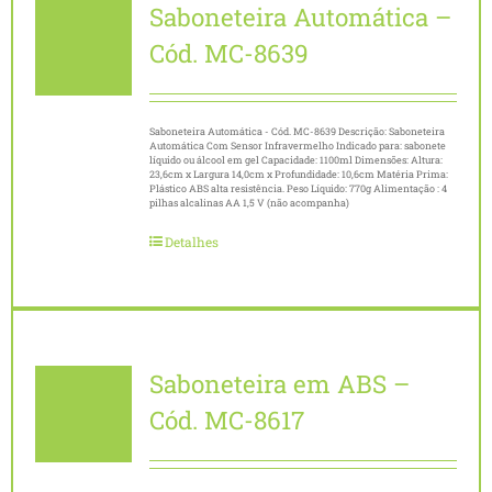
CONTATO
Saboneteira Automática –
Cód. MC-8639
BLOG
Saboneteira Automática - Cód. MC-8639 Descrição: Saboneteira
Automática Com Sensor Infravermelho Indicado para: sabonete
líquido ou álcool em gel Capacidade: 1100ml Dimensões: Altura:
23,6cm x Largura 14,0cm x Profundidade: 10,6cm Matéria Prima:
Plástico ABS alta resistência. Peso Líquido: 770g Alimentação : 4
pilhas alcalinas AA 1,5 V (não acompanha)
Detalhes
Saboneteira em ABS –
Cód. MC-8617