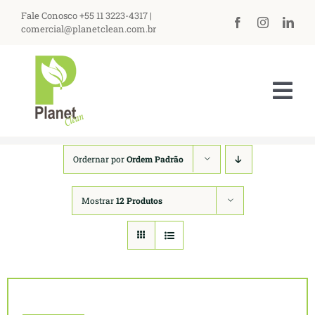
Ir
Fale Conosco +55 11 3223-4317 |
para
comercial@planetclean.com.br
o
conteúdo
Tog
Nav
HOME
Ordernar por
Ordem Padrão
NOSSA EMPRESA
Mostrar
12 Produtos
PRODUTOS
ASSISTÊNCIA TÉCNICA
PERGUNTAS FREQUENTES