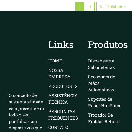
1
2
3
Próximo
Links
Produtos
HOME
Dispensers e
Saboneteiras
NOSSA
EMPRESA
Secadores de
Mãos
PRODUTOS
Automáticos
O conceito de
ASSISTÊNCIA
Suportes de
sustentabilidade
TÉCNICA
Papel Higiênico
está presente em
PERGUNTAS
todo o seu
Trocador De
FREQUENTES
portfólio, com
Fraldas Retratil
CONTATO
dispositivos que