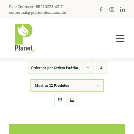
Ir
Fale Conosco +55 11 3223-4317 |
para
comercial@planetclean.com.br
o
conteúdo
Tog
Nav
HOME
Ordernar por
Ordem Padrão
NOSSA EMPRESA
Mostrar
12 Produtos
PRODUTOS
ASSISTÊNCIA TÉCNICA
PERGUNTAS FREQUENTES