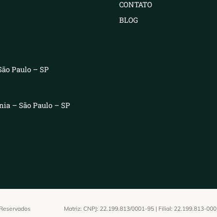
CONTATO
BLOG
São Paulo – SP
ênia – São Paulo – SP
s Reservados
Matriz: CNPJ: 22.199.813/0001-95 | Filial: 22.199.813-00