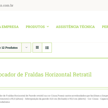
an.com.br
A EMPRESA
PRODUTOS
ASSISTÊNCIA TÉCNICA
PE
r
12 Produtos
ocador de Fraldas Horizontal Retratil
or de Fraldas Horizontal de Parede retrátil na cor Cinza.Possui cantos arredondados que facilitam a limpe
imento) x 55,0 (altura) - Sobreposição da parede 10,0 cm (fechado) e 55,0 cm (aberto) - Cor: Cinza - Capaci
andalismo