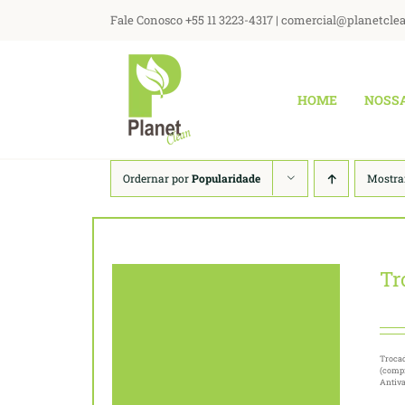
Ir
Fale Conosco +55 11 3223-4317 | comercial@planetcle
para
o
conteúdo
HOME
NOSS
Ordernar por
Popularidade
Mostra
Tr
Trocad
(compr
Antiv