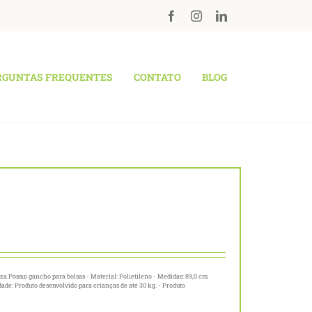
RGUNTAS FREQUENTES
CONTATO
BLOG
za.Possui gancho para bolsas - Material: Polietileno - Medidas: 89,0 cm
dade: Produto desenvolvido para crianças de até 30 kg. - Produto