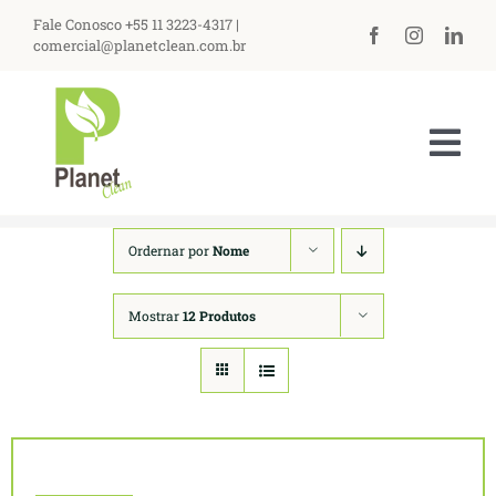
Ir
Fale Conosco +55 11 3223-4317 |
para
comercial@planetclean.com.br
o
conteúdo
Tog
Nav
HOME
Ordernar por
Nome
NOSSA EMPRESA
Mostrar
12 Produtos
PRODUTOS
ASSISTÊNCIA TÉCNICA
PERGUNTAS FREQUENTES