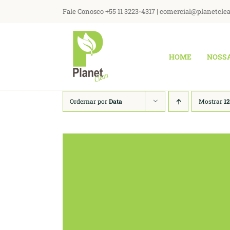
Ir
Fale Conosco +55 11 3223-4317 | comercial@planetcle
para
o
conteúdo
HOME
NOSS
Ordernar por
Data
Mostrar
12