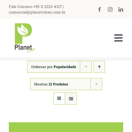
Ir
Fale Conosco +55 11 3223-4317 |
para
comercial@planetclean.com.br
o
conteúdo
Tog
Nav
HOME
Ordernar por
Popularidade
NOSSA EMPRESA
Mostrar
12 Produtos
PRODUTOS
ASSISTÊNCIA TÉCNICA
PERGUNTAS FREQUENTES