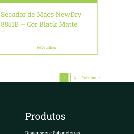
Secador de Mãos NewDry
8851B – Cor Black Matte
Detalhes
1
2
Próximo
Produtos
Dispensers e Saboneteiras