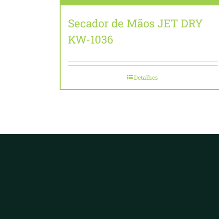
Secador de Mãos JET DRY
KW-1036
Detalhes