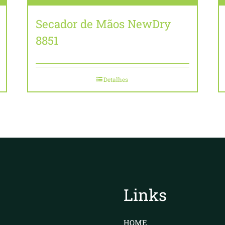
Secador de Mãos NewDry
8851
Detalhes
Links
HOME