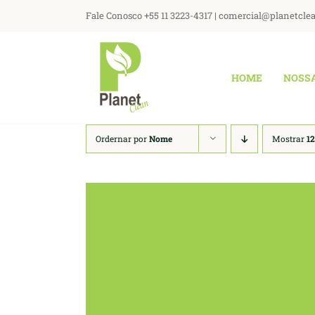
Ir
Fale Conosco +55 11 3223-4317 | comercial@planetcle
para
o
conteúdo
HOME
NOSS
Ordernar por
Nome
Mostrar
12