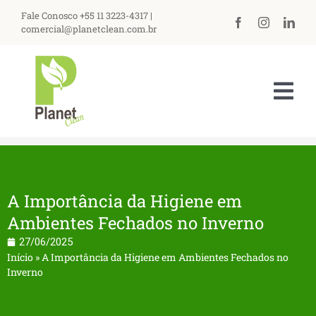
Fale Conosco +55 11 3223-4317 |
comercial@planetclean.com.br
HOME
NOSSA EMPRESA
A Importância da Higiene em
Ambientes Fechados no Inverno
PRODUTOS
27/06/2025
ASSISTÊNCIA TÉCNICA
Início
»
A Importância da Higiene em Ambientes Fechados no
Inverno
PERGUNTAS FREQUENTES