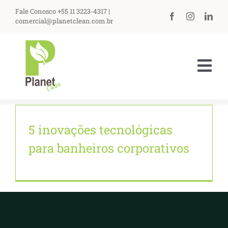
Ir
Fale Conosco +55 11 3223-4317 |
para
comercial@planetclean.com.br
o
conteúdo
Tog
Nav
HOME
5 inovações tecnológicas
NOSSA EMPRESA
para banheiros corporativos
PRODUTOS
ASSISTÊNCIA TÉCNICA
PERGUNTAS FREQUENTES