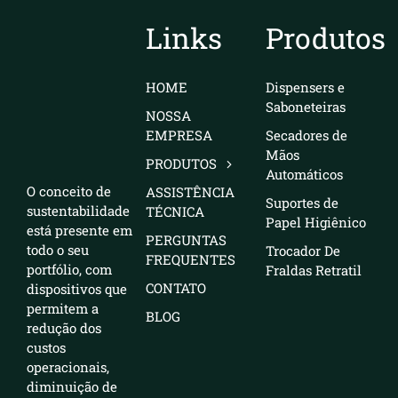
CONTATO
Links
Produtos
BLOG
HOME
Dispensers e
Saboneteiras
NOSSA
EMPRESA
Secadores de
Mãos
PRODUTOS
Automáticos
O conceito de
ASSISTÊNCIA
Suportes de
sustentabilidade
TÉCNICA
Papel Higiênico
está presente em
PERGUNTAS
todo o seu
Trocador De
FREQUENTES
portfólio, com
Fraldas Retratil
CONTATO
dispositivos que
permitem a
BLOG
redução dos
custos
operacionais,
diminuição de